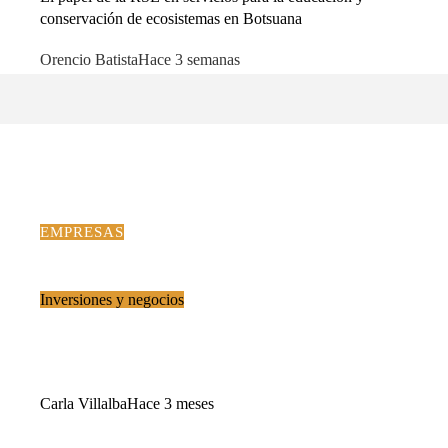
conservación de ecosistemas en Botsuana
Orencio Batista
Hace 3 semanas
EMPRESAS
Inversiones y negocios
Torreón: inversiones manufactureras, logística y un futuro
empresarial competitivo
Carla Villalba
Hace 3 meses