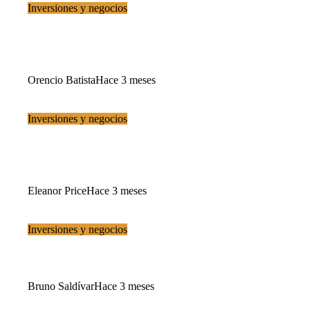
Inversiones y negocios
Torreón atrae inversiones manufactureras vinculadas a su
logística estratégica
Orencio Batista
Hace 3 meses
Inversiones y negocios
Revisión de empaques y residuos en empresas: ¿qué
preguntas son cruciales?
Eleanor Price
Hace 3 meses
Inversiones y negocios
Las pérdidas de Honda marcan un hito en 70 años
Bruno Saldívar
Hace 3 meses