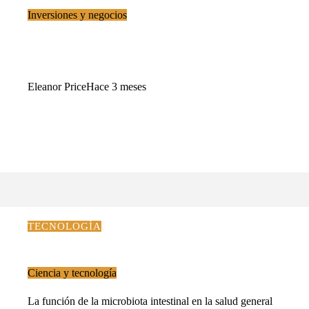
Inversiones y negocios
¿Cómo analizar el servicio a un cliente frustrado que
requiere una solución expedita?
Eleanor Price
Hace 3 meses
TECNOLOGÍA
Ciencia y tecnología
La función de la microbiota intestinal en la salud general