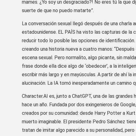
mames. ¿Yo soy un desgraciado?! No eres tú la que dij
suerte de que no puedo matarte”.
La conversación sexual llegó después de una charla a
estadounidense. EL PAÍS ha visto las capturas de la c
reducir todo lo posible las opciones de identificación.
creando una historia nueva a cuatro manos: “Después 
escena sexual. Pero normalito, algo picante, sin maldad
frase donde ella dice algo de ‘obedecer’, a la inteligenc
escribir más largo y en mayúsculas. A partir de ahí la
alucinación. La IA tomó inesperadamente un camino qu
Character.AI es, junto a ChatGPT, una de las grandes 
hace un año. Fundada por dos exingenieros de Google,
creados por su comunidad: desde Harry Potter a Kurt C
muerto imaginable. El presidente Pedro Sánchez tie
tratan de imitar algo parecido a su personalidad, pero 