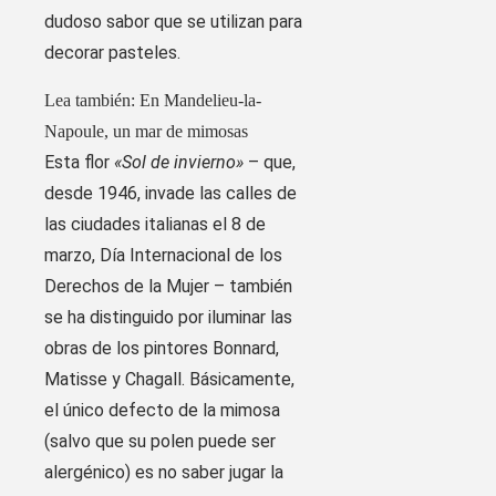
dudoso sabor que se utilizan para
decorar pasteles.
Artículo
Lea también:
En Mandelieu-la-
reservado
Napoule, un mar de mimosas
Esta flor
«Sol de invierno»
para
– que,
desde 1946, invade las calles de
nuestros
las ciudades italianas el 8 de
suscriptores
marzo, Día Internacional de los
Derechos de la Mujer – también
se ha distinguido por iluminar las
obras de los pintores Bonnard,
Matisse y Chagall. Básicamente,
el único defecto de la mimosa
(salvo que su polen puede ser
alergénico) es no saber jugar la