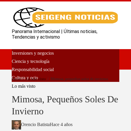
Panorama Internacional | Últimas noticias,
Tendencias y activismo
Inversiones y negocios
Ciencia y tecnología
Responsabilidad social
Cultura y ocio
Inicio
Lo más visto
Mimosa, pequeños soles de invierno
Lo más visto
Mimosa, Pequeños Soles De
Invierno
Orencio Batista
Hace 4 años