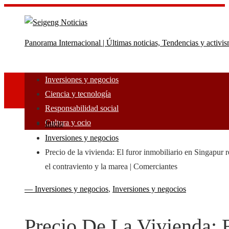
Panorama Internacional | Últimas noticias, Tendencias y activi
Inversiones y negocios
Ciencia y tecnología
Responsabilidad social
Cultura y ocio
Inicio
Inversiones y negocios
Precio de la vivienda: El furor inmobiliario en Singapur r
el contraviento y la marea | Comerciantes
— Inversiones y negocios
,
Inversiones y negocios
Precio De La Vivienda: 