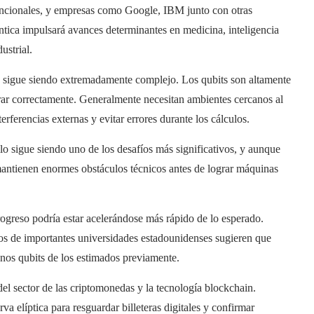
funcionales, y empresas como Google, IBM junto con otras
tica impulsará avances determinantes en medicina, inteligencia
ustrial.
a sigue siendo extremadamente complejo. Los qubits son altamente
rar correctamente. Generalmente necesitan ambientes cercanos al
rferencias externas y evitar errores durante los cálculos.
allo sigue siendo uno de los desafíos más significativos, y aunque
 mantienen enormes obstáculos técnicos antes de lograr máquinas
rogreso podría estar acelerándose más rápido de lo esperado.
os de importantes universidades estadounidenses sugieren que
enos qubits de los estimados previamente.
el sector de las criptomonedas y la tecnología blockchain.
a elíptica para resguardar billeteras digitales y confirmar