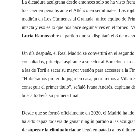
La dictadura azulgrana desde entonces solo se ha visto fren
tras caer en penaltis ante el Atlético en semifinales. Las r
medirán en Los Cármenes al Granada, único equipo de Prim
intacta y eso es lo que nos hace seguir vives en el torneo.
Lucía Ramos
sobre el partido que se disputará el 8 de marz
Un día después, el Real Madrid se convertirá en el segundo 
consultadas, principal aspirante a suceder al Barcelona. Lo
a las de Toril a sacar su mayor versión para accesser a la F
“Hubiéramos preferido jugar en casa, pero iremos a Villarre
conseguir el primer título”, señaló Ivana Andrés, capitana 
busca todavía su primera final.
Desde que se formó oficialmente en 2020, el Madrid ha ido 
ha sido capaz todavía de ganar ningún partido a las azulgr
de superar la eliminatoria
que llegó empatada a los últimos