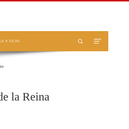
A Y OCIO
na
e la Reina