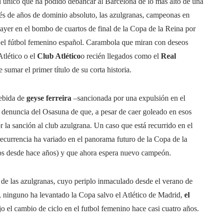
l único que ha podido débancar al Barcelona de lo más alto de una
és de años de dominio absoluto, las azulgranas, campeonas en
 ayer en el bombo de cuartos de final de la Copa de la Reina por
el fútbol femenino español. Carambola que miran con deseos
tlético o el
Club Atlético
o recién llegados como el
Real
 sumar el primer título de su corta historia.
debida de
geyse ferreira
–sancionada por una expulsión en el
 denuncia del Osasuna de que, a pesar de caer goleado en esos
 la sanción al club azulgrana. Un caso que está recurrido en el
recurrencia ha variado en el panorama futuro de la Copa de la
dos desde hace años) y que ahora espera nuevo campeón.
 de las azulgranas, cuyo periplo inmaculado desde el verano de
, ninguno ha levantado la Copa salvo el Atlético de Madrid,
el
o el cambio de ciclo en el futbol femenino hace casi cuatro años.