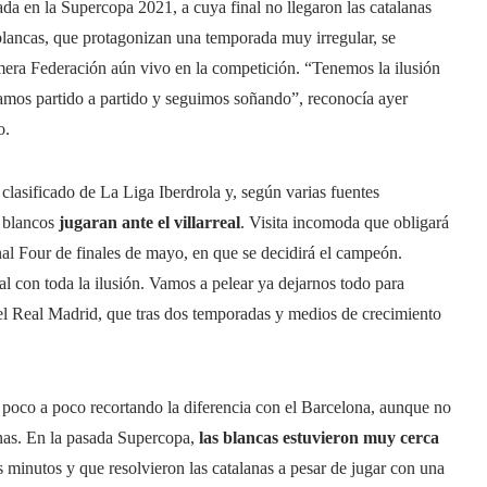
ada en la Supercopa 2021, a cuya final no llegaron las catalanas
ojiblancas, que protagonizan una temporada muy irregular, se
era Federación aún vivo en la competición. “Tenemos la ilusión
 Vamos partido a partido y seguimos soñando”, reconocía ayer
o.
clasificado de La Liga Iberdrola y, según varias fuentes
s blancos
jugaran ante el villarreal
. Visita incomoda que obligará
inal Four de finales de mayo, en que se decidirá el campeón.
al con toda la ilusión. Vamos a pelear ya dejarnos todo para
del Real Madrid, que tras dos temporadas y medios de crecimiento
poco a poco recortando la diferencia con el Barcelona, ​​aunque no
anas. En la pasada Supercopa,
las blancas estuvieron muy cerca
 minutos y que resolvieron las catalanas a pesar de jugar con una