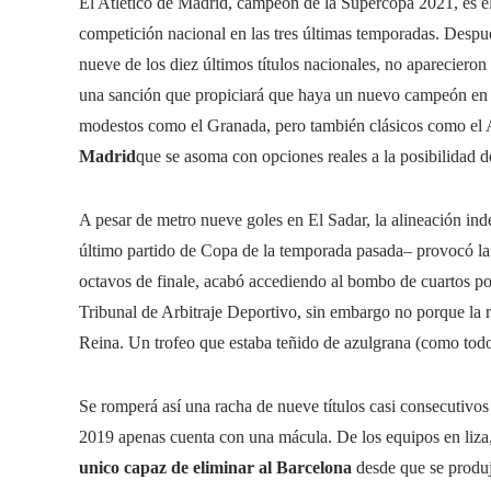
El Atlético de Madrid, campeón de la Supercopa 2021, es e
competición nacional en las tres últimas temporadas. Despu
nueve de los diez últimos títulos nacionales, no aparecieron
una sanción que propiciará que haya un nuevo campeón en 
modestos como el Granada, pero también clásicos como el A
Madrid
que se asoma con opciones reales a la posibilidad de
A pesar de metro nueve goles en El Sadar, la alineación in
último partido de Copa de la temporada pasada– provocó la
octavos de finale, acabó accediendo al bombo de cuartos por
Tribunal de Arbitraje Deportivo, sin embargo no porque la 
Reina. Un trofeo que estaba teñido de azulgrana (como to
Se romperá así una racha de nueve títulos casi consecutivos
2019 apenas cuenta con una mácula. De los equipos en liza
unico capaz de eliminar al Barcelona
desde que se produj