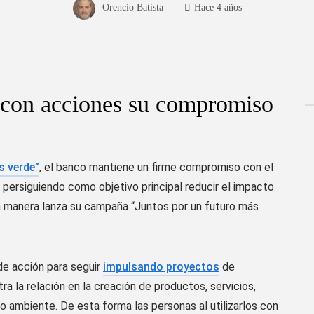
Orencio Batista
Hace 4 años
 con acciones su compromiso
s verde”
, el banco
mantiene un firme compromiso con el
 persiguiendo como objetivo principal red
ucir el impacto
ta manera lanza su campaña
“Juntos por un futuro más
de acción para seguir
impulsando proyectos
de
ra l
a relación
en la creación de
productos, servicios,
io ambiente. D
e esta forma l
as
personas al utilizarlos con