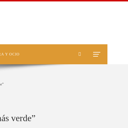
A Y OCIO
de”
más verde”