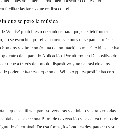
loqueo antes de haberlas leído bien. Descubra con esta guía
facilitar las tareas que realiza con él.
in que se pare la música
de WhatsApp del resto de sonidos para que, si el teléfono se
, no se escuchen por él las conversaciones ni se pare la música
a Sonidos y vibración (o una denominación similar). Ahí, se activa
p dentro del apartado Aplicación. Por último, en Dispositivo de
s suene a través del propio dispositivo y no se traslade a los
s de poder activar esta opción en WhatsApp, es posible hacerlo
talla que se utilizan para volver atrás y al inicio y para ver todas
a pantalla, se selecciona Barra de navegación y se activa Gestos de
igurado el terminal. De esa forma, los botones desaparecen y se