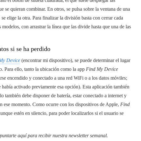
ato el botón de silueta cuadrada, el que suele desplegar las
ue se quieran combinar. En otros, se pulsa sobre la ventana de una
se elige la otra. Para finalizar la división basta con cerrar cada
 modelos, con arrastrar la línea que las divide hasta que una de las
tos si se ha perdido
My Device
(encontrar mi dispositivo), se puede determinar el lugar
o. Para ello, tanto la ubicación como la app
Find My Device
arse encendido y conectado a una red WiFi o a los datos móviles;
 se había activado previamente esa opción). Esta aplicación también
llo también debe disponer de batería, estar conectado a internet y
 en ese momento. Como ocurre con los dispositivos de Apple,
Find
que estén en silencio, para poder localizarlos si el usuario se
puntarte aquí para recibir nuestra
newsletter semanal
.