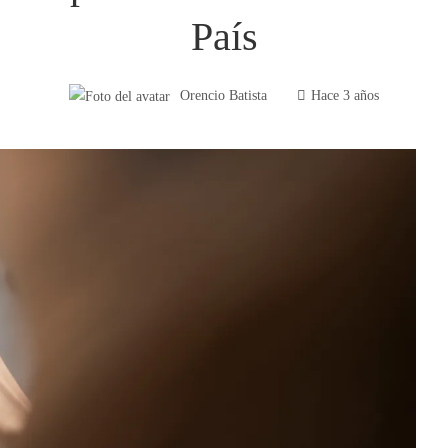
País
Orencio Batista
Hace 3 años