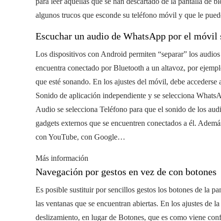
para leer aquellas que se han descartado de la pantalla de b
algunos trucos que esconde su teléfono móvil y que le pueden 
Escuchar un audio de WhatsApp por el móvil s
Los dispositivos con Android permiten “separar” los audios 
encuentra conectado por Bluetooth a un altavoz, por ejemplo
que esté sonando. En los ajustes del móvil, debe accederse 
Sonido de aplicación independiente y se selecciona WhatsAp
Audio se selecciona Teléfono para que el sonido de los audio
gadgets externos que se encuentren conectados a él. Ademá
con YouTube, con Google…
Más información
Navegación por gestos en vez de con botones
Es posible sustituir por sencillos gestos los botones de la pan
las ventanas que se encuentran abiertas. En los ajustes de l
deslizamiento, en lugar de Botones, que es como viene conf